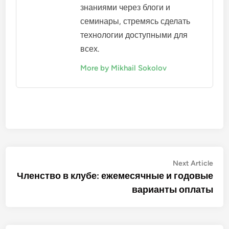
знаниями через блоги и
семинары, стремясь сделать
технологии доступными для
всех.
More by Mikhail Sokolov
Post
Nex
Next Article
artic
Членство в клубе: ежемесячные и годовые
navigation
варианты оплаты