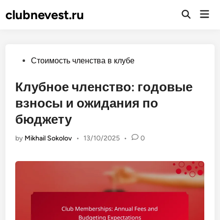
Skip
clubnevest.ru
Mai
to
Open
Men
Search
content
Posted
Стоимость членства в клубе
in
Клубное членство: годовые
взносы и ожидания по
бюджету
by
Mikhail Sokolov
•
13/10/2025
•
0