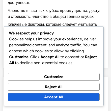
доступность
Членство в частных клубах: преимущества, доступ
и стоимость, членство в общественных клубах
Ключевые факторы, которые следует учитывать
при выборе членства в спортивном клубе
We respect your privacy
Варианты продления членства в клубе: сравнение
Cookies help us improve your experience, deliver
выбора для долгосрочных участников
personalized content, and analyze traffic. You can
choose which cookies to allow by clicking
Переговоры по Продлению Членства в Клубе:
Customize
. Click
Accept All
to consent or
Reject
Стратегии для Лучших Условий
All
to decline non-essential cookies.
Customize
Архивы
Reject All
November 2025
Accept All
October 2025