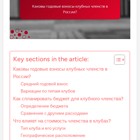
Key sections in the article:
Каковы годовые взносы клубных членств в
России?
Средний годовой взнос
Вариации по типам клубов
Как спланировать бюджет для клубного членства?
Определение бюджета
Сравнение с другими расходами
Что влияет на стоимость членства в клубах?
Тип клуба и его услуги
Географическое расположение