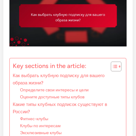
Key sections in the article:
Как выбрать клубную подписку для вашего
образа жизни?
Определите свои интересы и цели
Оцените доступные типы клубов
Какие типы клубных подписок существуют в
России?
Фитнес-клубы
Клубы по интересам
Эксклюзивные клубы