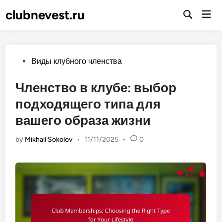
Skip
clubnevest.ru
Mai
to
Open
Men
Search
content
Posted
Виды клубного членства
in
Членство в клубе: выбор
подходящего типа для
вашего образа жизни
by
Mikhail Sokolov
•
11/11/2025
•
0