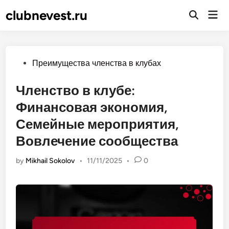
Skip
clubnevest.ru
Mai
to
Open
Men
Search
content
Posted
Преимущества членства в клубах
in
Членство в клубе:
Финансовая экономия,
Семейные мероприятия,
Вовлечение сообщества
by
Mikhail Sokolov
•
11/11/2025
•
0