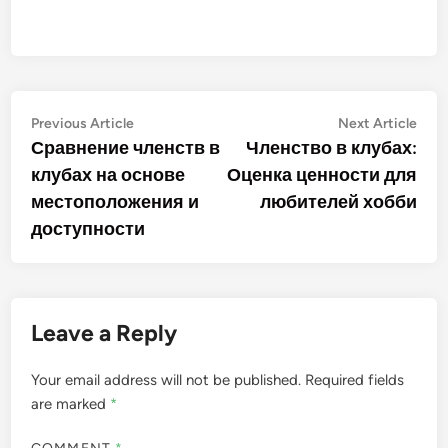
Post
Previous
Nex
Previous Article
Next Article
article:
artic
Сравнение членств в
Членство в клубах:
navigation
клубах на основе
Оценка ценности для
местоположения и
любителей хобби
доступности
Leave a Reply
Your email address will not be published.
Required fields
are marked
*