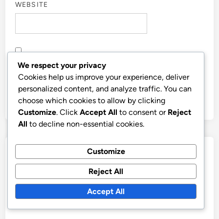
WEBSITE
SAVE MY NAME, EMAIL, AND WEBSITE IN THIS
We respect your privacy
BROWSER FOR THE NEXT TIME I COMMENT.
Cookies help us improve your experience, deliver
personalized content, and analyze traffic. You can
choose which cookies to allow by clicking
Customize
. Click
Accept All
to consent or
Reject
All
to decline non-essential cookies.
Customize
Быстрые ссылки
Reject All
О нас
Связаться с нами
Accept All
Все записи